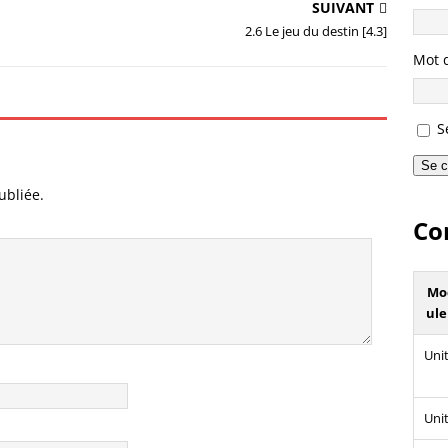
SUIVANT
2.6 Le jeu du destin [4.3]
Mot 
S
Se c
ubliée.
Co
Mo
ule
Unit
Unit