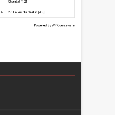
Chantal [4.2]
 6
2.6 Le jeu du destin [4.3]
Powered By
WP Courseware