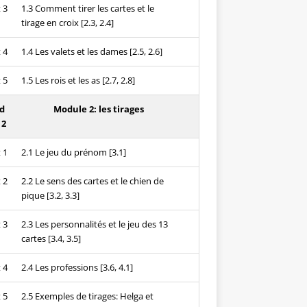
 3
1.3 Comment tirer les cartes et le
tirage en croix [2.3, 2.4]
 4
1.4 Les valets et les dames [2.5, 2.6]
 5
1.5 Les rois et les as [2.7, 2.8]
d
Module 2: les tirages
 2
 1
2.1 Le jeu du prénom [3.1]
 2
2.2 Le sens des cartes et le chien de
pique [3.2, 3.3]
 3
2.3 Les personnalités et le jeu des 13
cartes [3.4, 3.5]
 4
2.4 Les professions [3.6, 4.1]
 5
2.5 Exemples de tirages: Helga et