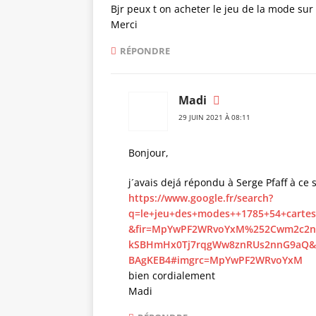
Bjr peux t on acheter le jeu de la mode sur
Merci
RÉPONDRE
Madi
29 JUIN 2021 À 08:11
Bonjour,
j´avais dejá répondu à Serge Pfaff à ce s
https://www.google.fr/search?
q=le+jeu+des+modes++1785+54+cartes
&fir=MpYwPF2WRvoYxM%252Cwm2c2n_
kSBHmHx0Tj7rqgWw8znRUs2nnG9aQ&s
BAgKEB4#imgrc=MpYwPF2WRvoYxM
bien cordialement
Madi