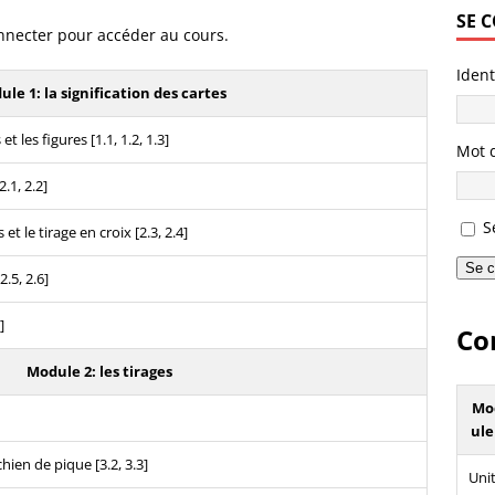
SE 
nnecter pour accéder au cours.
Ident
le 1: la signification des cartes
et les figures [1.1, 1.2, 1.3]
Mot 
2.1, 2.2]
S
et le tirage en croix [2.3, 2.4]
Se c
2.5, 2.6]
]
Co
Module 2: les tirages
Mo
ule
chien de pique [3.2, 3.3]
Unit