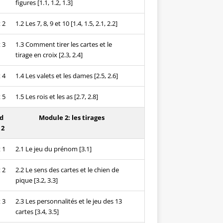
figures [1.1, 1.2, 1.3]
 2
1.2 Les 7, 8, 9 et 10 [1.4, 1.5, 2.1, 2.2]
 3
1.3 Comment tirer les cartes et le
tirage en croix [2.3, 2.4]
 4
1.4 Les valets et les dames [2.5, 2.6]
 5
1.5 Les rois et les as [2.7, 2.8]
d
Module 2: les tirages
 2
 1
2.1 Le jeu du prénom [3.1]
 2
2.2 Le sens des cartes et le chien de
pique [3.2, 3.3]
 3
2.3 Les personnalités et le jeu des 13
cartes [3.4, 3.5]