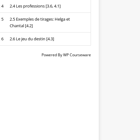
 4
2.4 Les professions [3.6, 4.1]
 5
2.5 Exemples de tirages: Helga et
Chantal [4.2]
 6
2.6 Le jeu du destin [4.3]
Powered By
WP Courseware