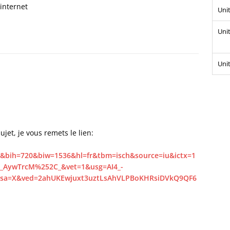
 internet
Unit
Unit
Unit
ujet, je vous remets le lien:
&bih=720&biw=1536&hl=fr&tbm=isch&source=iu&ictx=1
AywTrcM%252C_&vet=1&usg=AI4_-
a=X&ved=2ahUKEwjuxt3uztLsAhVLPBoKHRsiDVkQ9QF6