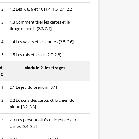
 2
1.2 Les 7, 8, 9 et 10 [1.4, 1.5, 2.1, 2.2]
 3
1.3 Comment tirer les cartes et le
tirage en croix [2.3, 2.4]
 4
1.4 Les valets et les dames [2.5, 2.6]
 5
1.5 Les rois et les as [2.7, 2.8]
d
Module 2: les tirages
 2
 1
2.1 Le jeu du prénom [3.1]
 2
2.2 Le sens des cartes et le chien de
pique [3.2, 3.3]
 3
2.3 Les personnalités et le jeu des 13
cartes [3.4, 3.5]