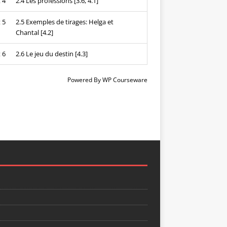
 4
2.4 Les professions [3.6, 4.1]
 5
2.5 Exemples de tirages: Helga et
Chantal [4.2]
 6
2.6 Le jeu du destin [4.3]
Powered By
WP Courseware