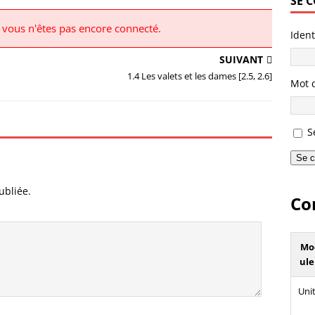
SE 
r vous n'êtes pas encore connecté.
Ident
SUIVANT
1.4 Les valets et les dames [2.5, 2.6]
Mot 
S
Se c
ubliée.
Co
Mo
ule
Unit